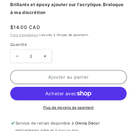
Brillants et époxy ajouter sur l'acrylique. Breloque
à ma discrétion
Prix
$14.00 CAD
habituel
Frais d'expédition
calculés à l'étape de paiement.
Quantité
Réduire
Augmenter
la
la
quantité
quantité
de
de
Ajouter au panier
Porte
Porte
clé
clé
personnalisé
personnalisé
Plus de moyens de paiement
Service de retrait disponible à
Omnia Décor
Habituellement prête en 5 jours ou plus