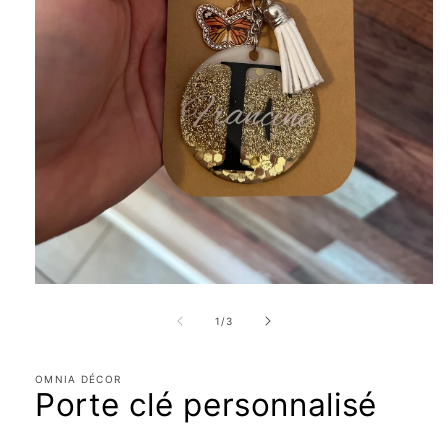
Ouvrir
le
média
de
1
/
3
1
dans
une
fenêtre
OMNIA DÉCOR
Porte clé personnalisé
modale